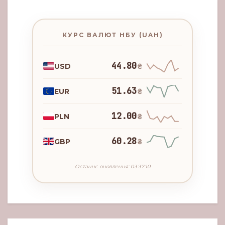
КУРС ВАЛЮТ НБУ (UAH)
44.80
USD
₴
51.63
EUR
₴
12.00
PLN
₴
60.28
GBP
₴
Останнє оновлення: 03:37:10