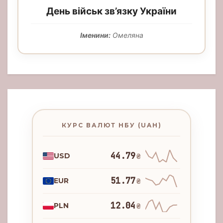
День військ зв’язку України
Іменини:
Омеляна
КУРС ВАЛЮТ НБУ (UAH)
44.79
USD
₴
51.77
EUR
₴
12.04
PLN
₴