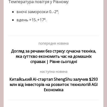
Температура повітря у Рівному:
вночі заморозки 0..-2°;
вдень +15..+17°.
попередня новина
Догляд за речами без стресу: сучасна техніка,
яка суттєво економить час на домашніх
справах | Рівне сьогодні
наступна новина
Китайський AI-стартап ShengShu залучив $293
млн від інвесторів на розвиток технологій AGI
Економіка