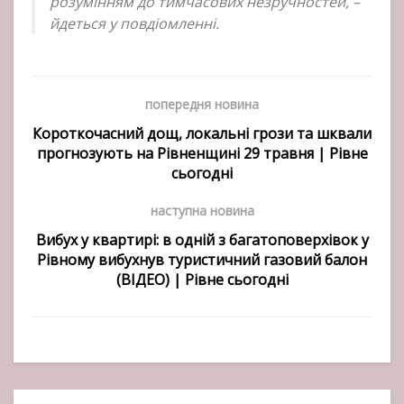
розумінням до тимчасових незручностей, –
йдеться у повдіомленні.
попередня новина
Короткочасний дощ, локальні грози та шквали
прогнозують на Рівненщині 29 травня | Рівне
сьогодні
наступна новина
Вибух у квартирі: в одній з багатоповерхівок у
Рівному вибухнув туристичний газовий балон
(ВІДЕО) | Рівне сьогодні