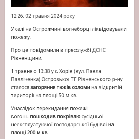
12:26, 02 травня 2024 року
У селі на Острожчині вогнеборці ліквідовували
пожежу.
Про це повідомили в пресслужбі ДСНС
Рівненщини.
1 травня о 13:38 у с. Хорів (вул. Павла
Павліченка) Острозької ТГ Рівненського р-ну
сталося
загоряння тюків соломи
на відкритій
території на площі 50 м кв.
Унаслідок перекидання пожежі
вогонь
пошкодив покрівлю
сусідньої
неексплуатуючої господарської будівлі
на
площі 200 м кв
.