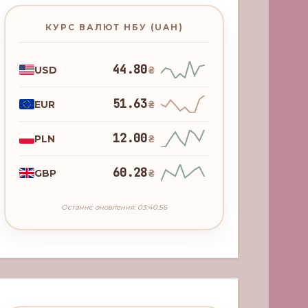
КУРС ВАЛЮТ НБУ (UAH)
44.80
USD
₴
51.63
EUR
₴
12.00
PLN
₴
60.28
GBP
₴
Останнє оновлення: 03:40:56