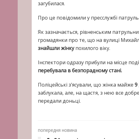
загубилася.
Про це повідомили у пресслужбі патрульно
Як зазначається, рівненським патрульн
громадянки про те, що на вулиці Михайла
знайшли жінку
похилого віку.
Інспектори одразу прибули на місце поді
перебувала в безпорадному стані.
Поліцейські з’ясували, що жінка майже
9 
заблукала, але, на щастя, з нею все доб
передали доньці.
попередня новина