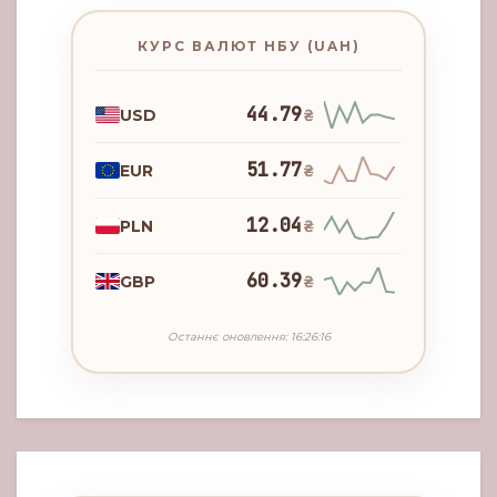
КУРС ВАЛЮТ НБУ (UAH)
44.79
USD
₴
51.77
EUR
₴
12.04
PLN
₴
60.39
GBP
₴
Останнє оновлення: 16:26:16