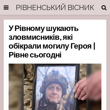
РІВНЕНСЬКИЙ ВІСНИК
У Рівному шукають
зловмисників, які
обікрали могилу Героя |
Рівне сьогодні