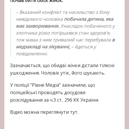
почав бити обох жінок.
– Вказаний конфлікт та насильство з боку
невідомого чоловіка
побачила дитина, яка
має захворювання.
Унаслідок побаченого у
хлопчика різко погіршився стан здоров'я,
тож мама з ним тривалий час перебувала
в
медзакладі на лікуванні,
– йдеться у
повідомленні.
Зазначається, що обидві жінки дістали тілесні
ушкодження. Чоловік утік, його шукають.
У поліції "Рівне Медіа" зазначили, що
поліцейські проводять досудове
розслідування за ч.3 ст.. 296 КК України.
Відео можна переглянути тут.