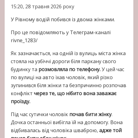
15:20, 28 травня 2026 року
У Рівному водій побився із двома жінками.
Про це повідомляють у Телеграм-каналі
rivne_1283/
Як зазначається, на одній із вулиць міста жінка
стояла на узбіччі дороги біля паркану свого
будинку та
розмовляла по телефону.
У цей час
по вулиці на авто їхав чоловік, який різко
зупинився біля жінки та безпричинно розпочав
конфлікт
через те, що нібито вона заважає
проїзду.
Під час сутички чоловік
почав бити жінку
.
Дочка останньої вибігла їй на допомогу. Вона
відбивалась від чоловіка шваброю,
адже той