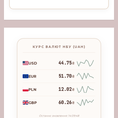
КУРС ВАЛЮТ НБУ (UAH)
44.75
USD
₴
51.70
EUR
₴
12.02
PLN
₴
60.26
GBP
₴
Останнє оновлення: 14:09:48