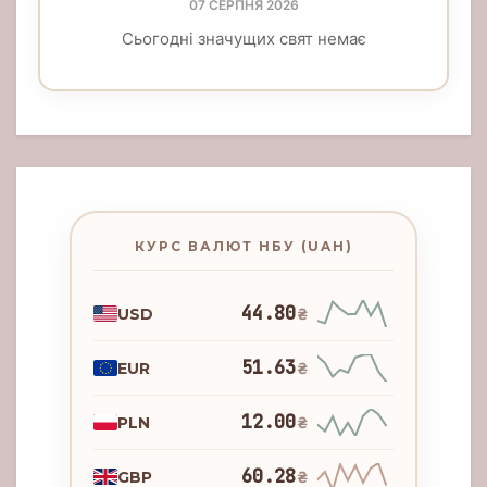
07 СЕРПНЯ 2026
Сьогодні значущих свят немає
КУРС ВАЛЮТ НБУ (UAH)
44.80
USD
₴
51.63
EUR
₴
12.00
PLN
₴
60.28
GBP
₴