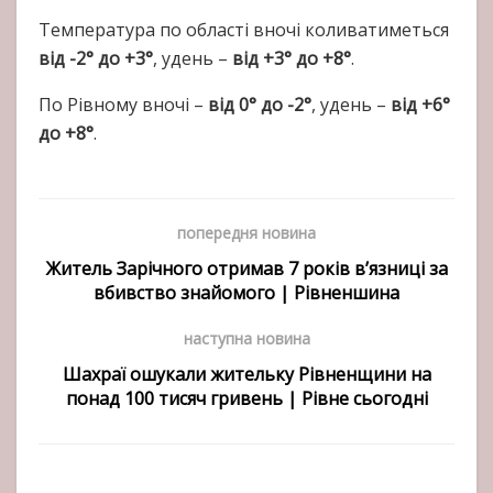
Температура по області вночі коливатиметься
від -2° до +3°
, удень –
від +3° до +8°
.
По Рівному вночі –
від 0° до -2°
, удень –
від +6°
до +8°
.
попередня новина
Житель Зарічного отримав 7 років в’язниці за
вбивство знайомого | Рівненшина
наступна новина
Шахраї ошукали жительку Рівненщини на
понад 100 тисяч гривень | Рівне сьогодні