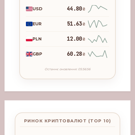
44.80
USD
₴
51.63
EUR
₴
12.00
PLN
₴
60.28
GBP
₴
Останнє оновлення: 05:56:56
РИНОК КРИПТОВАЛЮТ (TOP 10)