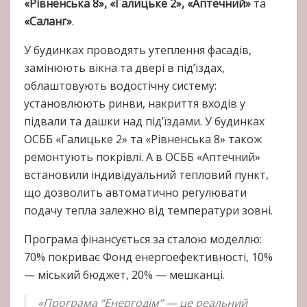
«Рівненська 8», «Галицьке 2», «Аптечний»
та
«Саланг»
.
У будинках проводять утеплення фасадів,
замінюють вікна та двері в під’їздах,
облаштовують водостічну систему:
установлюють ринви, накриття входів у
підвали та дашки над під’їздами. У будинках
ОСББ «Галицьке 2» та «Рівненська 8» також
ремонтують покрівлі. А в ОСББ «Аптечний»
встановили індивідуальний тепловий пункт,
що дозволить автоматично регулювати
подачу тепла залежно від температури зовні.
Програма фінансується за сталою моделлю:
70% покриває Фонд енергоефективності, 10%
— міський бюджет, 20% — мешканці.
«Програма “Енергодім” — це реальний