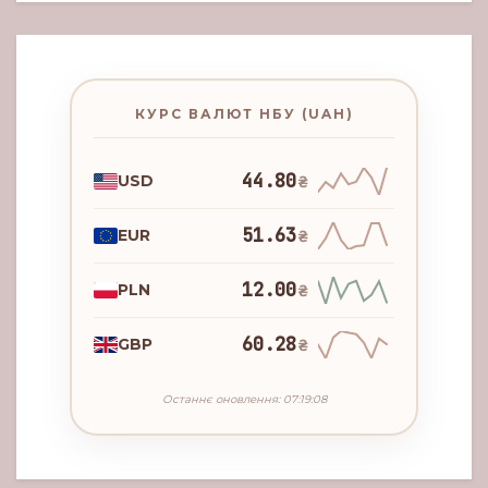
КУРС ВАЛЮТ НБУ (UAH)
44.80
USD
₴
51.63
EUR
₴
12.00
PLN
₴
60.28
GBP
₴
Останнє оновлення: 07:19:08