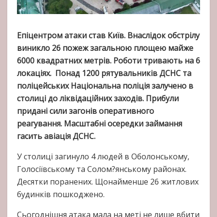
Епіцентром атаки став Київ. Внаслідок обстрілу
виникло 26 пожеж загальною площею майже
6000 квадратних метрів. Роботи тривають на 6
локаціях. Понад 1200 рятувальників ДСНС та
поліцейських Національна поліція залучено в
столиці до ліквідаційних заходів. Прибули
придані сили загонів оперативного
реагування. Масштабні осередки займання
гасить авіація ДСНС.
У столиці загинуло 4 людей в Оболонському,
Голосіївському та Солом?янському районах.
Десятки поранених. Щонайменше 26 житлових
будинків пошкоджено.
Сьогоднішня атака мала на меті не лише вбити