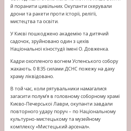
й поранити цивільних. Окупанти скерували
дрони та ракети проти історії, релігії,
мистецтва та освіти.
У Києві пошкоджено академію та дитячий
садочок, зруйновано один з цехів
Національної кіностудії імені О. Довженка.
Кадри охопленого вогнем Успенського собору
жахають. 0 8:35 силами ДСНС пожежу на даху
храму ліквідовано.
В той час, коли рятувальники намагалися
загасити полум’я в головному соборному храмі
Києво-Печерської Лаври, окупанти завдали
повторного удару поруч – по Національному
культурно-мистецькому та музейному
комплексу «Мистецький арсенал».