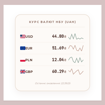
КУРС ВАЛЮТ НБУ (UAH)
44.80
USD
₴
51.69
EUR
₴
12.04
PLN
₴
60.29
GBP
₴
Останнє оновлення: 22:39:25