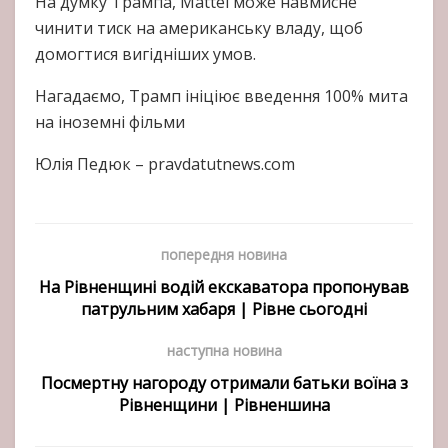
На думку Трампа, Mattel може навмисне
чинити тиск на американську владу, щоб
домогтися вигідніших умов.
Нагадаємо, Трамп ініціює введення 100% мита
на іноземні фільми
Юлія Педюк – pravdatutnews.com
попередня новина
На Рівненщині водій екскаватора пропонував
патрульним хабаря | Рівне сьогодні
наступна новина
Посмертну нагороду отримали батьки воїна з
Рівненщини | Рівненшина