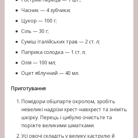
Часник — 4 зубчики;
Цукор — 100 г;
Сіль — 30 г;
Суміш італійських трав — 2 ст. л;
Паприка солодка — 1 ст. л;
Олія — 100 мл;
Оцет яблучний — 40 мл.
Приготування
Помідори обшпарте окропом, зробіть
невеликі надрізи хрест-навхрест та зніміть
шкірку. Перець і цибулю очистьте та
поріжте великими шматками.
Усі овочі складіть у велику каструлю й