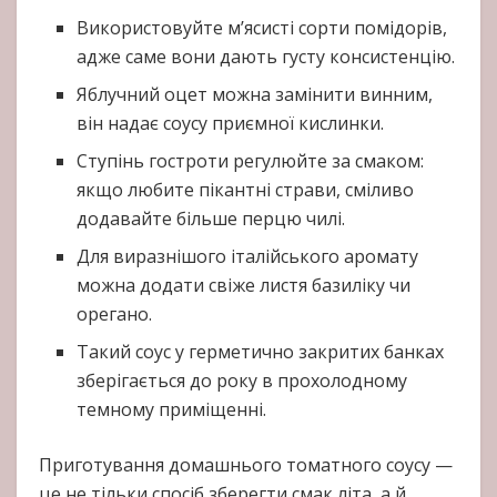
Використовуйте м’ясисті сорти помідорів,
адже саме вони дають густу консистенцію.
Яблучний оцет можна замінити винним,
він надає соусу приємної кислинки.
Ступінь гостроти регулюйте за смаком:
якщо любите пікантні страви, сміливо
додавайте більше перцю чилі.
Для виразнішого італійського аромату
можна додати свіже листя базиліку чи
орегано.
Такий соус у герметично закритих банках
зберігається до року в прохолодному
темному приміщенні.
Приготування домашнього томатного соусу —
це не тільки спосіб зберегти смак літа, а й