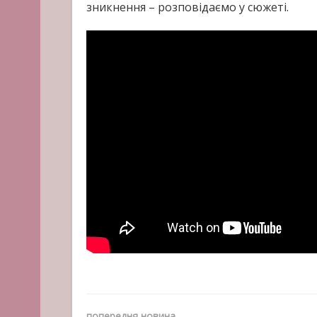
зникнення – розповідаємо у сюжеті.
попередня новина