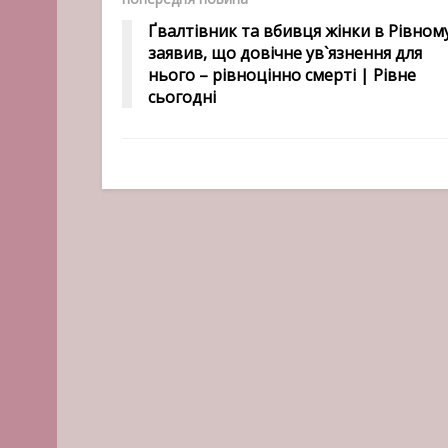
Ґвалтівник та вбивця жінки в Рівном
заявив, що довічне ув`язнення для
нього – рівноцінно смерті | Рівне
сьогодні