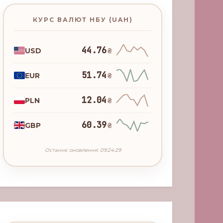
КУРС ВАЛЮТ НБУ (UAH)
44.76
USD
₴
51.74
EUR
₴
12.04
PLN
₴
60.39
GBP
₴
Останнє оновлення: 09:24:29