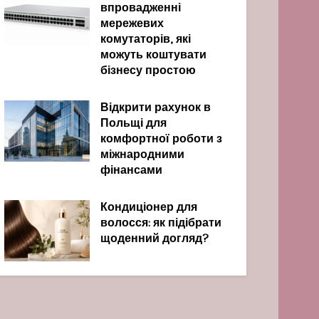
впровадженні
мережевих
комутаторів, які
можуть коштувати
бізнесу простою
Відкрити рахунок в
Польщі для
комфортної роботи з
міжнародними
фінансами
Кондиціонер для
волосся: як підібрати
щоденний догляд?