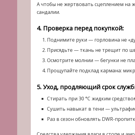
А чтобы не жертвовать сцеплением на 
сандалии.
4. Проверка перед покупкой:
Поднимите руки — горловина не «д
Присядьте — ткань не трещит по ш
Осмотрите молнии — бегунки не плас
Прощупайте подклад кармана: микр
5. Уход, продляющий срок служб
Стирать при 30 °C жидким средством
Сушить навыкат в тени — ультрафио
Раз в сезон обновлять DWR-пропитк
Средства удержания влаги в стопе и амо