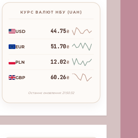
КУРС ВАЛЮТ НБУ (UAH)
44.75
USD
₴
51.70
EUR
₴
12.02
PLN
₴
60.26
GBP
₴
Останнє оновлення: 21:50:32