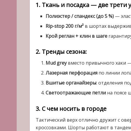
1. Ткань и посадка — две трети у
Полиэстер / спандекс (до 5 %)
— элас
Rip-stop 200 г/м²
в шортах выдержива
Крой реглан + клин в шаге
гарантиру
2. Тренды сезона:
Mud grey
вместо привычного хаки —
Лазерная перфорация
по линии лопа
Вшитые органайзеры
: отделения по
Светоотражающие петли
на поясе ш
3. С чем носить в городе
Тактический верх отлично дружит с ов
кроссовками. Шорты работают в тандем