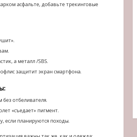
жарком асфальте, добавьте трекинговые
ушит».
вам.
тик, а металл /SBS.
офлис защитит экран смартфона.
ы:
 без отбеливателя.
лет «съедает» пигмент.
у, если планируются походы.
ртизация важны так же, как и одежда;