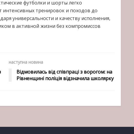
тические футболки и шорты легко
т интенсивных тренировок и походов до
одаря универсальности и качеству исполнения,
иком в активной жизни без компромиссов
наступна новина
з
Відмовилась від співпраці з ворогом: на
Рівненщині поліція відзначила школярку