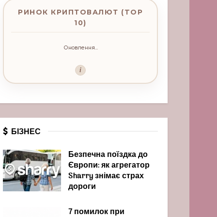
РИНОК КРИПТОВАЛЮТ (TOP
10)
Оновлення...
i
БІЗНЕС
Безпечна поїздка до
Європи: як агрегатор
Sharry знімає страх
дороги
7 помилок при