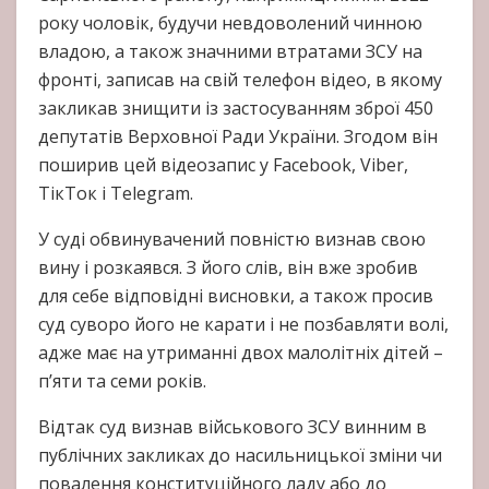
року чоловік, будучи невдоволений чинною
владою, а також значними втратами ЗСУ на
фронті, записав на свій телефон відео, в якому
закликав знищити із застосуванням зброї 450
депутатів Верховної Ради України. Згодом він
поширив цей відеозапис у Facebook, Viber,
ТікТок і Telegram.
У суді обвинувачений повністю визнав свою
вину і розкаявся. З його слів, він вже зробив
для себе відповідні висновки, а також просив
суд суворо його не карати і не позбавляти волі,
адже має на утриманні двох малолітніх дітей –
п’яти та семи років.
Відтак суд визнав військового ЗСУ винним в
публічних закликах до насильницької зміни чи
повалення конституційного ладу або до