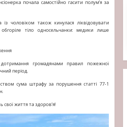
сіонерка почала самостійно гасити полум’я за
а із чоловіком також кинулася ліквідовувати
 обгоріле тіло односельчанки: медики лише
ження
 дотримання громадянами правил пожежної
чний період.
вством сума штрафу за порушення статті 77-1
н.
ь свої життя та здоров’я!