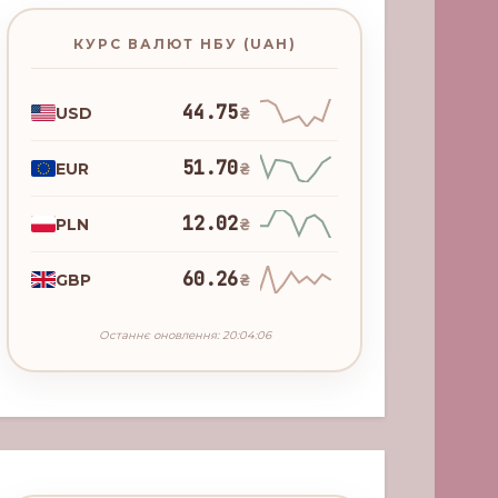
КУРС ВАЛЮТ НБУ (UAH)
44.75
USD
₴
51.70
EUR
₴
12.02
PLN
₴
60.26
GBP
₴
Останнє оновлення: 20:04:06