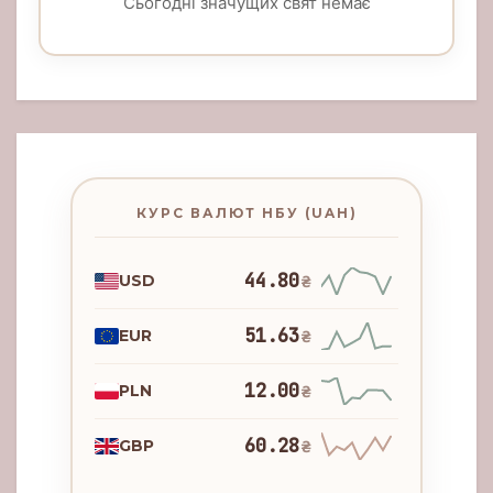
Сьогодні значущих свят немає
КУРС ВАЛЮТ НБУ (UAH)
44.80
USD
₴
51.63
EUR
₴
12.00
PLN
₴
60.28
GBP
₴