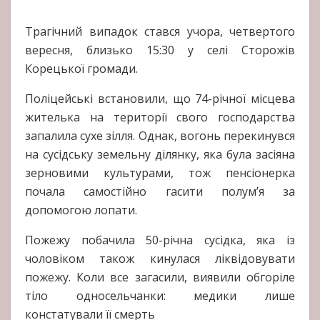
Трагічний випадок стався учора, четвертого
вересня, близько 15:30 у селі Сторожів
Корецької громади.
Поліцейські встановили, що 74-річної місцева
жителька на території свого господарства
запалила сухе зілля. Однак, вогонь перекинувся
на сусідську земельну ділянку, яка була засіяна
зерновими культурами, тож пенсіонерка
почала самостійно гасити полум’я за
допомогою лопати.
Пожежу побачила 50-річна сусідка, яка із
чоловіком також кинулася ліквідовувати
пожежу. Коли все загасили, виявили обгоріле
тіло односельчанки: медики лише
констатували її смерть