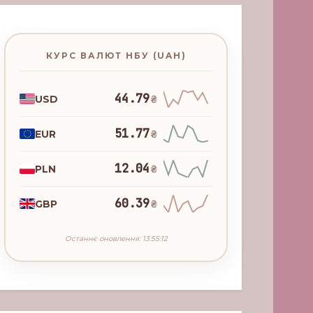
КУРС ВАЛЮТ НБУ (UAH)
44.79
USD
₴
51.77
EUR
₴
12.04
PLN
₴
60.39
GBP
₴
Останнє оновлення: 13:55:12