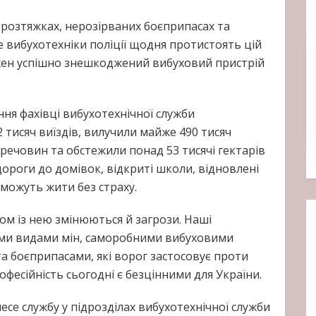
, розтяжках, нерозірваних боєприпасах та
 вибухотехніки поліції щодня протистоять цій
Кожен успішно знешкоджений вибуховий пристрій
ня фахівці вибухотехнічної служби
2 тисяч виїздів, вилучили майже 490 тисяч
речовин та обстежили понад 53 тисячі гектарів
ороги до домівок, відкриті школи, відновлені
 можуть жити без страху.
зом із нею змінюються й загрози. Наші
ми видами мін, саморобними вибуховими
а боєприпасами, які ворог застосовує проти
офесійність сьогодні є безцінними для України.
се службу у підрозділах вибухотехнічної служби