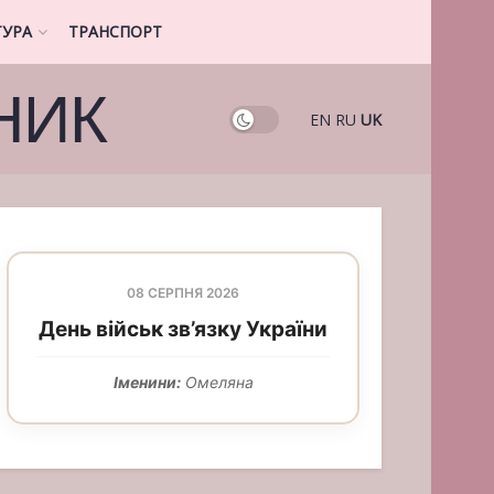
ТУРА
ТРАНСПОРТ
НИК
EN
RU
UK
08 СЕРПНЯ 2026
День військ зв’язку України
Іменини:
Омеляна