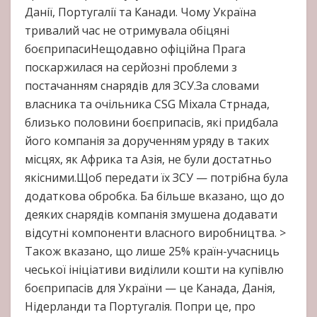
Данії, Португалії та Канади. Чому Україна
тривалий час не отримувала обіцяні
боєприпасиНещодавно офіційна Прага
поскаржилася на серйозні проблеми з
постачанням снарядів для ЗСУ.За словами
власника та очільника CSG Міхала Стрнада,
близько половини боєприпасів, які придбала
його компанія за дорученням уряду в таких
місцях, як Африка та Азія, не були достатньо
якісними.Щоб передати їх ЗСУ — потрібна була
додаткова обробка. Ба більше вказано, що до
деяких снарядів компанія змушена додавати
відсутні компоненти власного виробництва. >
Також вказано, що лише 25% країн-учасниць
чеської ініціативи виділили кошти на купівлю
боєприпасів для України — це Канада, Данія,
Нідерланди та Португалія. Попри це, про