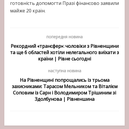
готовність допомогти Празі фінансово заявили
майже 20 країн.
попередня новина
Рекордний «трансфер»: чоловіки з Рівненщини
та ще 6 областей хотіли нелегального виїхати з
країни | Рівне сьогодні
наступна новина
На Рівненщині попрощались із трьома
захисниками: Тарасом Мельником та Віталієм
Соповим із Сарн і Володимиром Трішиним зі
Здолбунова | Рівненшина