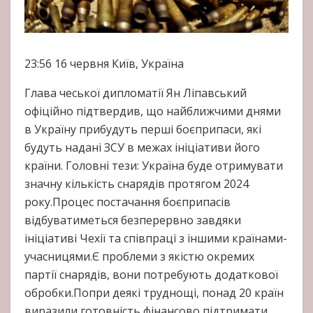
23:56
16 червня
Київ, Україна
Глава чеської дипломатії Ян Ліпавський
офіційно підтвердив, що найближчими днями
в Україну прибудуть перші боєприпаси, які
будуть надані ЗСУ в межах ініціативи його
країни. Головні тези: Україна буде отримувати
значну кількість снарядів протягом 2024
року.Процес постачання боєприпасів
відбуватиметься безперервно завдяки
ініціативі Чехії та співпраці з іншими країнами-
учасницями.Є проблеми з якістю окремих
партії снарядів, вони потребують додаткової
обробки.Попри деякі труднощі, понад 20 країн
виразили готовність фінансово підтримати