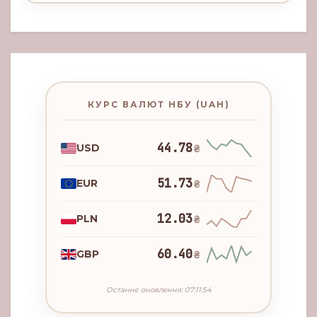
КУРС ВАЛЮТ НБУ (UAH)
44.78
USD
₴
51.73
EUR
₴
12.03
PLN
₴
60.40
GBP
₴
Останнє оновлення: 07:11:54