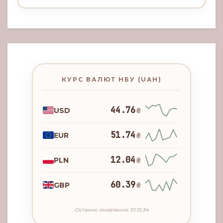
КУРС ВАЛЮТ НБУ (UAH)
44.76
USD
₴
51.74
EUR
₴
12.04
PLN
₴
60.39
GBP
₴
Останнє оновлення: 10:15:34