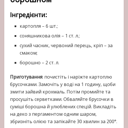
Інгредієнти:
картопля – 6 шт.;
соняшникова олія – 1 ст. л.;
сухий часник, червоний перець, кріп – за
смаком;
борошно – 2 ст. л.
Приготування
: почистіть і наріжте картоплю
брусочками. Замочіть у воді на 1 годину, щоби
змити зайвий крохмаль. Потім промийте та
просушіть серветками. Обваляйте брусочки в
суміші борошна й улюблених спецій. Викладіть
на деко з пергаментом одним шаром,
збризніть олією та запікайте 30 хвилин за 200°.