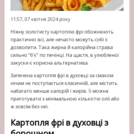
11:57, 07 квітня 2024 року
Ніжну золотисту картоплю фрі обожнюють
практично всі, але нечасто можуть собі її
дозволити. Така жирна й калорійна страва
сильно "б'є" по печінці. На щастя, в улюбленої
закуски є корисна альтернатива.
Запечена картопля фрі в духовці за смаком
нічим не поступається класичній, але містить
набагато менше калорій і жирів. Її можна
приготувати з мінімальною кількістю олії або
ж зовсім без неї.
Картопля фрі в духовці з
борошном