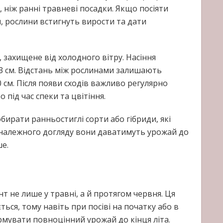
, ніж ранні травневі посадки. Якщо посіяти
я, рослини встигнуть вирости та дати
 захищене від холодного вітру. Насіння
-3 см. Відстань між рослинами залишають
0 см. Після появи сходів важливо регулярно
під час спеки та цвітіння.
бирати ранньостиглі сорти або гібриди, які
належного догляду вони даватимуть урожай до
ше.
т не лише у травні, а й протягом червня. Ця
ся, тому навіть при посіві на початку або в
мувати повноцінний урожай до кінця літа.