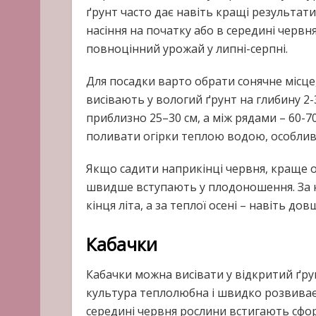
ґрунт часто дає навіть кращі результати
насіння на початку або в середині червн
повноцінний урожай у липні-серпні.
Для посадки варто обрати сонячне місце,
висівають у вологий ґрунт на глибину 2
приблизно 25–30 см, а між рядами – 60-7
поливати огірки теплою водою, особливо 
Якщо садити наприкінці червня, краще о
швидше вступають у плодоношення. За 
кінця літа, а за теплої осені – навіть дов
Кабачки
Кабачки можна висівати у відкритий ґрун
культура теплолюбна і швидко розвиваєть
середині червня рослини встигають сфор