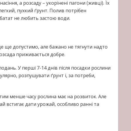
іння, а розсаду – укорінені пагони (живці). Їх
легкий, пухкий ґрунт. Полив потрібен
 батат не любить застою води.
це ще допустимо, але бажано не тягнути надто
розсада приживається добре.
лодань. У перші 7-14 днів після посадки рослини
улярно, розпушувати ґрунт і, за потреби,
 тим менше часу рослина має на розвиток. Але
чай встигає дати урожай, особливо ранні та