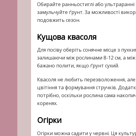
Обирайте ранньостиглі або ультраранні 
замульчуйте ґрунт. За можливості вико
подовжить сезон.
Кущова квасоля
Для посіву оберіть сонячне місце з пухки
залишаючи між рослинами 8-12 см, а між 
бажано полити, якщо ґрунт сухий.
Квасоля не любить перезволоження, але п
цвітіння та формування стручків. Додат
потрібно, оскільки рослина сама накопи
коренях.
Огірки
Огірки можна садити у червні. Ця культу