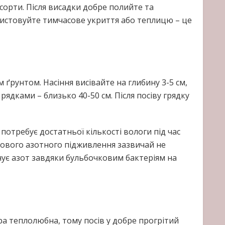
сорти. Після висадки добре полийте та
ристовуйте тимчасове укриття або теплицю – це
м ґрунтом. Насіння висівайте на глибину 3-5 см,
рядками – близько 40-50 см. Після посіву грядку
отребує достатньої кількості вологи під час
кового азотного підживлення зазвичай не
чує азот завдяки бульбочковим бактеріям на
ра теплолюбна, тому посів у добре прогрітий