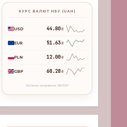
КУРС ВАЛЮТ НБУ (UAH)
44.80
USD
₴
51.63
EUR
₴
12.00
PLN
₴
60.28
GBP
₴
Останнє оновлення: 06:13:57