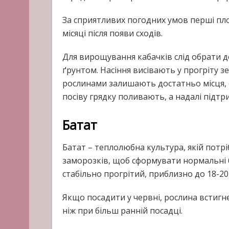
За сприятливих погодних умов перші пл
місяці після появи сходів.
Для вирощування кабачків слід обрати д
ґрунтом. Насіння висівають у прогріту з
рослинами залишають достатньо місця, о
посіву грядку поливають, а надалі підтр
Батат
Батат – теплолюбна культура, якій потрі
заморозків, щоб сформувати нормальні б
стабільно прогрітий, приблизно до 18-20 
Якщо посадити у червні, рослина встигн
ніж при більш ранній посадці.