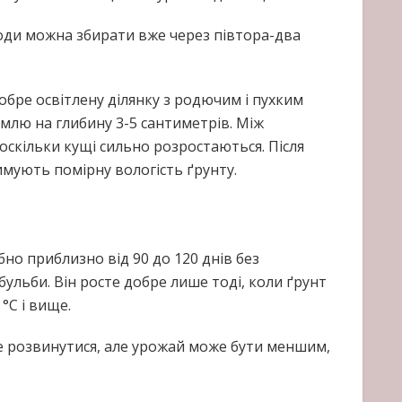
оди можна збирати вже через півтора-два
обре освітлену ділянку з родючим і пухким
емлю на глибину 3-5 сантиметрів. Між
скільки кущі сильно розростаються. Після
имують помірну вологість ґрунту.
бно приблизно від 90 до 120 днів без
ульби. Він росте добре лише тоді, коли ґрунт
°C і вище.
е розвинутися, але урожай може бути меншим,