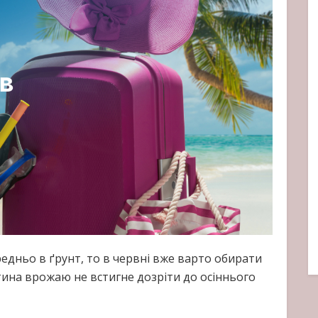
редньо в ґрунт, то в червні вже варто обирати
стина врожаю не встигне дозріти до осіннього