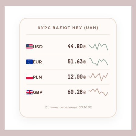
КУРС ВАЛЮТ НБУ (UAH)
44.80
USD
₴
51.63
EUR
₴
12.00
PLN
₴
60.28
GBP
₴
Останнє оновлення: 00:30:55