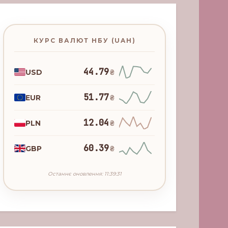
КУРС ВАЛЮТ НБУ (UAH)
44.79
USD
₴
51.77
EUR
₴
12.04
PLN
₴
60.39
GBP
₴
Останнє оновлення: 11:39:31