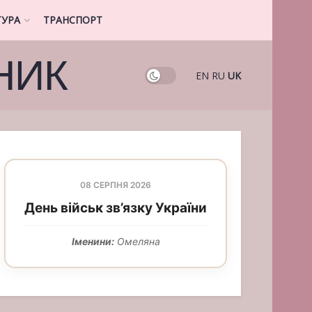
ТУРА
ТРАНСПОРТ
НИК
EN
RU
UK
08 СЕРПНЯ 2026
День військ зв’язку України
Іменини:
Омеляна