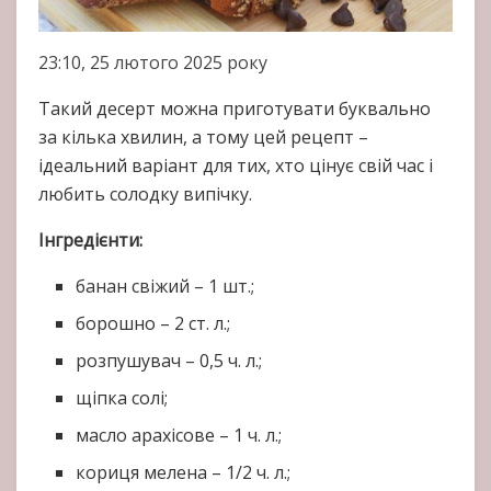
23:10, 25 лютого 2025 року
Такий десерт можна приготувати буквально
за кілька хвилин, а тому цей рецепт –
ідеальний варіант для тих, хто цінує свій час і
любить солодку випічку.
Інгредієнти:
банан свіжий – 1 шт.;
борошно – 2 ст. л.;
розпушувач – 0,5 ч. л.;
щіпка солі;
масло арахісове – 1 ч. л.;
кориця мелена – 1/2 ч. л.;