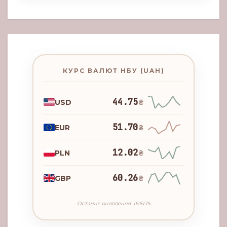
КУРС ВАЛЮТ НБУ (UAH)
44.75
USD
₴
51.70
EUR
₴
12.02
PLN
₴
60.26
GBP
₴
Останнє оновлення: 16:51:15