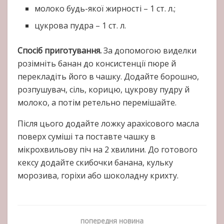
молоко будь-якої жирності – 1 ст. л.;
цукрова пудра – 1 ст. л.
Спосіб приготування.
За допомогою виделки
розімніть банан до консистенції пюре й
перекладіть його в чашку. Додайте борошно,
розпушувач, сіль, корицю, цукрову пудру й
молоко, а потім ретельно перемішайте.
Після цього додайте ложку арахісового масла
поверх суміші та поставте чашку в
мікрохвильову піч на 2 хвилини. До готового
кексу додайте скибочки банана, кульку
морозива, горіхи або шоколадну крихту.
попередня новина