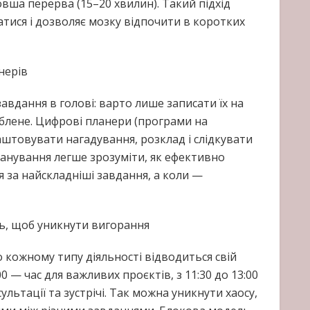
вша перерва (15–20 хвилин). Такий підхід
атися і дозволяє мозку відпочити в коротких
анерів
авдання в голові: варто лише записати їх на
роблене. Цифрові планери (програми на
штовувати нагадування, розклад і слідкувати
ланування легше зрозуміти, як ефективно
я за найскладніші завдання, а коли —
нь, щоб уникнути вигорання
о кожному типу діяльності відводиться свій
00 — час для важливих проєктів, з 11:30 до 13:00
ультації та зустрічі. Так можна уникнути хаосу,