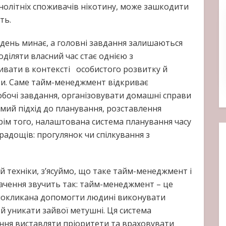
нолітніх споживачів нікотину, може зашкодити
сть.
 день минає, а головні завдання залишаються
іляти власний час стає однією з
ивати в контексті особистого розвитку й
оби. Саме тайм-менеджмент відкриває
бочі завдання, організовувати домашні справи
омий підхід до планування, розставлення
крім того, налаштована система планування часу
радощів: прогулянок чи спілкування з
й техніки, з’ясуймо, що таке тайм-менеджмент і
начення звучить так: тайм-менеджмент – це
, покликана допомогти людині виконувати
й уникати зайвої метушні. Ця система
іння виставляти пріоритети та враховувати