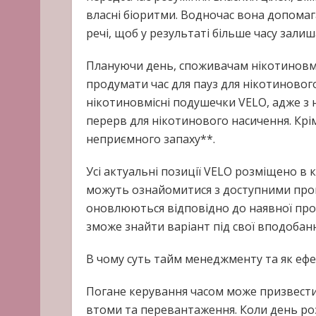
власні біоритми. Водночас вона допомаг
речі, щоб у результаті більше часу зали
Плануючи день, споживачам нікотиновміс
продумати час для пауз для нікотиновог
нікотиновмісні подушечки VELO, адже з
перерв для нікотинового насичення. Крім
неприємного запаху**.
Усі актуальні позиції VELO розміщено в 
можуть ознайомитися з доступними проп
оновлюються відповідно до наявної прод
зможе знайти варіант під свої вподобан
В чому суть тайм менеджменту та як еф
Погане керування часом може призвести 
втоми та перевантаження. Коли день р