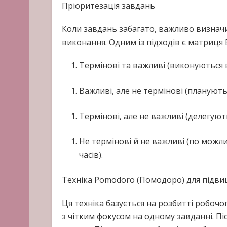
Пріоритезація завдань
Коли завдань забагато, важливо визнач
виконання. Одним із підходів є матриця 
Термінові та важливі (виконуються 
Важливі, але не термінові (планують
Термінові, але не важливі (делегуют
Не термінові й не важливі (по можл
часів).
Техніка Pomodoro (Помодоро) для підв
Ця техніка базується на розбитті робочог
з чітким фокусом на одному завданні. Пі