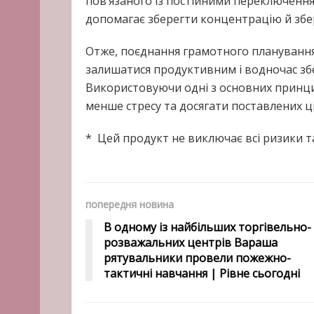
пов’язаного із постійними переключенн
допомагає зберегти концентрацію й збе
Отже, поєднання грамотного планування
залишатися продуктивним і водночас зб
Використовуючи одні з основних принц
менше стресу та досягати поставлених ц
* Цей продукт не виключає всі ризики т
попередня новина
В одному із найбільших торгівельно-
розважальних центрів Вараша
рятувальники провели пожежно-
тактичні навчання | Рівне сьогодні