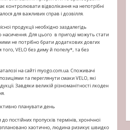
ає контролювати відволікання на непотрібні
шалося для важливих справ і дозвілля.
ної продукції необхідно заздалегідь
о насичення. Для цього в пригоді можуть стати
 ними не потрібно брати додаткових довгих
 того, VELO без диму й попелу*, та без
каталозі на сайті myogo.com.ua. Споживачі
озиціями та переглянути смаки VELO, які
укції. Завдяки великій різноманітності лкоден
ня.
ективно планувати день
до постійних пропусків термінів, хронічної
озплановано хаотично, людина ризикує швидко