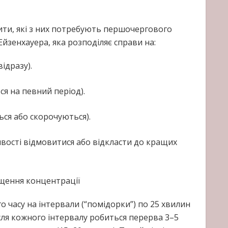
ити, які з них потребують першочергового
Ейзенхауера, яка розподіляє справи на:
відразу).
ся на певний період).
ься або скорочуються).
ивості відмовитися або відкласти до кращих
ищення концентрації
о часу на інтервали (“помідорки”) по 25 хвилин
сля кожного інтервалу робиться перерва 3–5