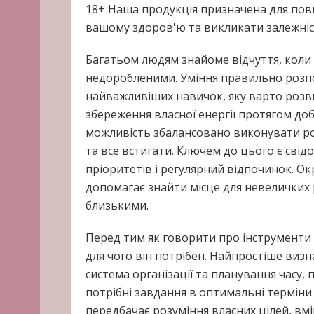
18+ Наша продукція призначена для пов
вашому здоров'ю та викликати залежні
Багатьом людям знайоме відчуття, коли
недоробленими. Уміння правильно розпод
найважливіших навичок, яку варто розв
збереження власної енергії протягом д
можливість збалансовано виконувати ро
та все встигати. Ключем до цього є свід
пріоритетів і регулярний відпочинок. О
допомагає знайти місце для невеличких 
близькими.
Перед тим як говорити про інструменти 
для чого він потрібен. Найпростіше виз
система організації та планування часу
потрібні завдання в оптимальні терміни 
передбачає розуміння власних цілей, вм