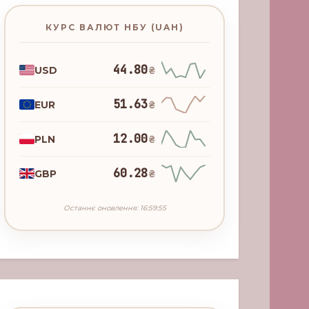
КУРС ВАЛЮТ НБУ (UAH)
44.80
USD
₴
51.63
EUR
₴
12.00
PLN
₴
60.28
GBP
₴
Останнє оновлення: 16:59:55