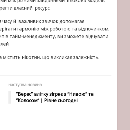
ями між різними завданнями. Блокова модель
регти власний ресурс.
 часу й важливих звичок допомагає
ерігати гармонію між роботою та відпочинком.
ипів тайм-менеджменту, ви зможете відчувати
ілей.
а містить нікотин, що викликає залежність.
наступна новина
“Верес” влітку зіграє з “Нивою” та
“Колосом” | Рівне сьогодні