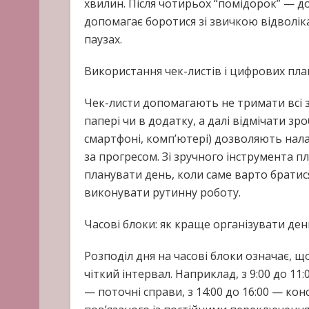
хвилин. Після чотирьох “помідорок” — до
допомагає боротися зі звичкою відволік
паузах.
Використання чек-листів і цифрових пл
Чек-листи допомагають не тримати всі з
папері чи в додатку, а далі відмічати з
смартфоні, комп’ютері) дозволяють нала
за прогресом. Зі зручного інструмента п
планувати день, коли саме варто братис
виконувати рутинну роботу.
Часові блоки: як краще організувати де
Розподіл дня на часові блоки означає, щ
чіткий інтервал. Наприклад, з 9:00 до 11:
— поточні справи, з 14:00 до 16:00 — конс