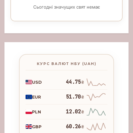
Сьогодні значущих свят немає
КУРС ВАЛЮТ НБУ (UAH)
44.75
USD
₴
51.70
EUR
₴
12.02
PLN
₴
60.26
GBP
₴