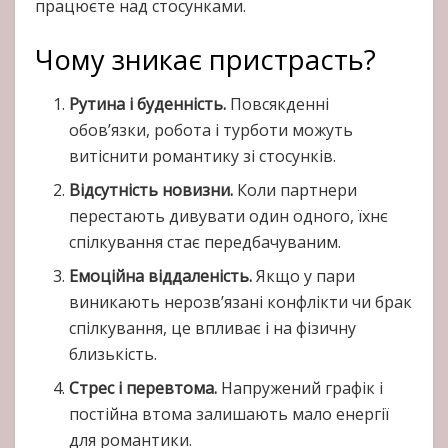
працюєте над стосунками.
Чому зникає пристрасть?
Рутина і буденність.
Повсякденні
обов’язки, робота і турботи можуть
витіснити романтику зі стосунків.
Відсутність новизни.
Коли партнери
перестають дивувати один одного, їхнє
спілкування стає передбачуваним.
Емоційна віддаленість.
Якщо у пари
виникають нерозв’язані конфлікти чи брак
спілкування, це впливає і на фізичну
близькість.
Стрес і перевтома.
Напружений графік і
постійна втома залишають мало енергії
для романтики.