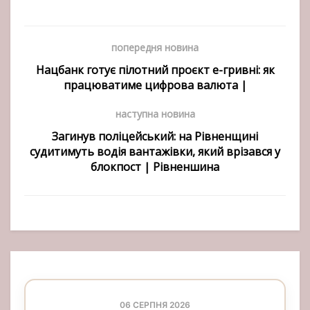
попередня новина
Нацбанк готує пілотний проєкт е-гривні: як
працюватиме цифрова валюта |
наступна новина
Загинув поліцейський: на Рівненщині
судитимуть водія вантажівки, який врізався у
блокпост | Рівненшина
06 СЕРПНЯ 2026