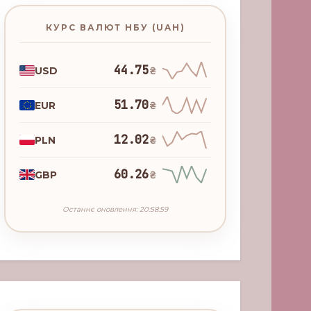
КУРС ВАЛЮТ НБУ (UAH)
44.75
USD
₴
51.70
EUR
₴
12.02
PLN
₴
60.26
GBP
₴
Останнє оновлення: 20:58:59