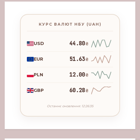
КУРС ВАЛЮТ НБУ (UAH)
44.80
USD
₴
51.63
EUR
₴
12.00
PLN
₴
60.28
GBP
₴
Останнє оновлення: 12:26:35