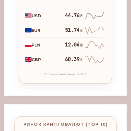
44.76
USD
₴
51.74
EUR
₴
12.04
PLN
₴
60.39
GBP
₴
Останнє оновлення: 14:31:55
РИНОК КРИПТОВАЛЮТ (TOP 10)