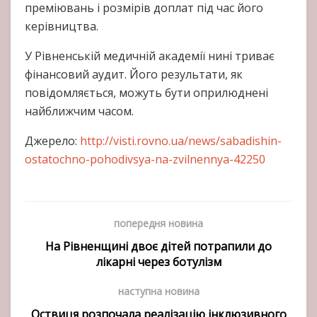
преміювань і розмірів доплат під час його
керівництва.
У Рівненській медичній академії нині триває
фінансовий аудит. Його результати, як
повідомляється, можуть бути оприлюднені
найближчим часом.
Джерело:
http://visti.rovno.ua/news/sabadishin-
ostatochno-pohodivsya-na-zvilnennya-42250
попередня новина
На Рівненщині двоє дітей потрапили до
лікарні через ботулізм
наступна новина
Оствиця розпочала реалізацію інклюзивного