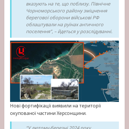
вказують на те, що поблизу. Північне
Чорноморського району зміцнення
берегової оборони військові РФ
облаштували на руїнах античного
поселення”, – йдеться у розслідуванні.
Нові фортифікації виявили на території
окупованої частини Херсонщини.
“У лютому-березні 2024 року