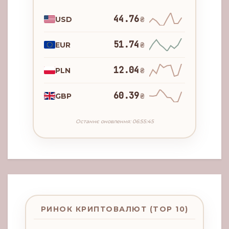
44.76
USD
₴
51.74
EUR
₴
12.04
PLN
₴
60.39
GBP
₴
Останнє оновлення: 06:55:45
РИНОК КРИПТОВАЛЮТ (TOP 10)