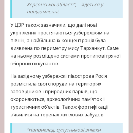
Херсонської області”, – йдеться у
повідомленні.
У ЦЗР також зазначили, що далі нові
укріплення простягаються узбережжям на
північ, а найбільша їх концентрація була
виявлена по периметру мису Тарханкут. Саме
на ньому розміщено системи протиповітряної
оборони оккупантів.
На західному узбережжі півострова Росія
розмістила свої споруди на територіях
заповідників і природних парків, що
охороняються, археологічних пам’яток і
туристичних об’єктів. Також фортифікації
з’явилися на теренах житлових забудов.
“Наприклад, супутникові знімки