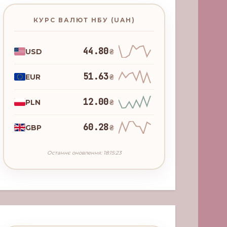
КУРС ВАЛЮТ НБУ (UAH)
44.80
USD
₴
51.63
EUR
₴
12.00
PLN
₴
60.28
GBP
₴
Останнє оновлення: 18:15:23