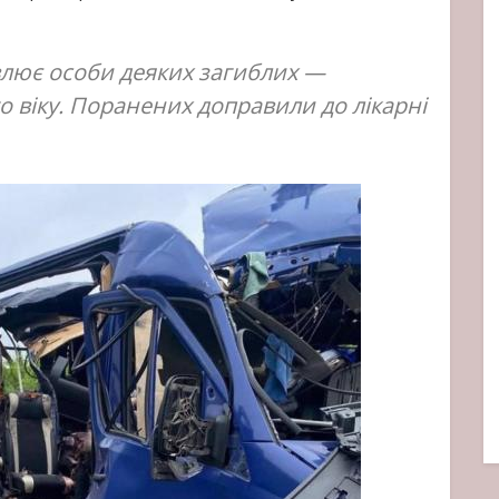
влює особи деяких загиблих —
 віку. Поранених доправили до лікарні