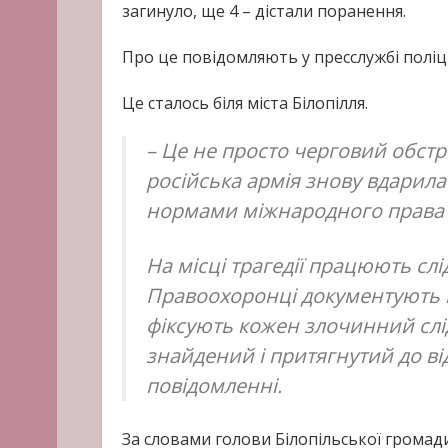
загинуло, ще 4 – дістали поранення.
Про це повідомляють у пресслужбі поліці
Це сталось біля міста Білопілля.
– Це не просто черговий обст
російська армія знову вдарила
нормами міжнародного права 
На місці трагедії працюють слі
Правоохоронці документують н
фіксують кожен злочинний слід
знайдений і притягнутий до від
повідомленні.
За словами голови Білопільської громад