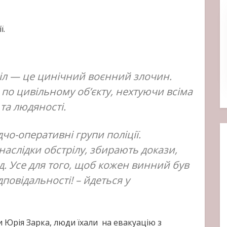
ї.
ріл — це цинічний воєнний злочин.
 по цивільному об’єкту, нехтуючи всіма
та людяності.
дчо-оперативні групи поліції.
аслідки обстрілу, збирають докази,
. Усе для того, щоб кожен винний був
повідальності! – йдеться у
и Юрія Зарка, люди їхали на евакуацію з