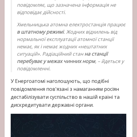
повідомляє, що зазначена інформація не
відповідає дійсності.
Хмельницька атомна електростанція працює
в штатному режимі
. Жодних відхилень від
нормальної експлуатації атомної станції
немає, як і немає жодних «нештатних
ситуацій». Радіаційний стан
на станції
перебуває у межах чинних норм
, – йдеться у
повідомленні.
У Енергоатомі наголошують, що подібні
повідомлення пов'язані з намаганням росіян
дестабілізувати суспільство в нашій країні та
дискредитувати державні органи.