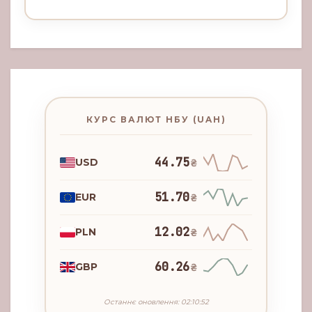
КУРС ВАЛЮТ НБУ (UAH)
44.75
USD
₴
51.70
EUR
₴
12.02
PLN
₴
60.26
GBP
₴
Останнє оновлення: 02:10:52