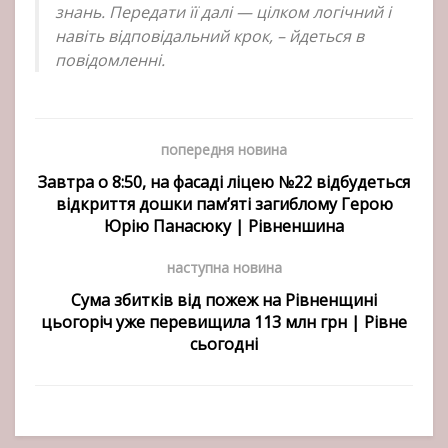
знань. Передати її далі — цілком логічний і
навіть відповідальний крок, – йдеться в
повідомленні.
попередня новина
Завтра о 8:50, на фасаді ліцею №22 відбудеться
відкриття дошки пам’яті загиблому Герою
Юрію Панасюку | Рівненшина
наступна новина
Сума збитків від пожеж на Рівненщині
цьогоріч уже перевищила 113 млн грн | Рівне
сьогодні