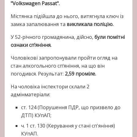
"Volkswagen Passat".
Містянка підійшла до нього, витягнула ключ із
замка запалювання та
викликала поліцію.
У 52-річного громадянина, дійсно,
були помітні
ознаки сп’яніння.
Чоловікові запропонували пройти огляд на
стан алкогольного сп‘яніння, на що він
погодився. Результат:
2,59 проміле.
На чоловіка інспектори склали 2
адмінматеріали:
ст. 124 (Порушення ПДР, що призвело до
ДТП) КУпАП;
ч. 1 ст. 130 (Керування у стані сп'яніння)
КУпАП.