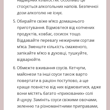
надмірних кількостях. Особливо це
стосується алкогольних напоїв. Безпечної
дози алкоголю не існує.
Обирайте свіже м’ясо домашнього
приготування. Відмовтеся від копчених
продуктів, ковбас, сосисок тощо.
Віддавайте перевагу нежирним сортам
м’яса. Зменште кількість смаженого,
запікайте м’ясо в духовці, тушкуйте,
відварюйте.
Обмежте вживання соусів. Кетчупи,
майонези та інші соуси також варто
повертати в раціон поступово, а ще
краще повністю від них відмовитися, адже
вони містять багато «прихованих» солі
й цукру. Замініть соуси свіжими овочами,
зеленню та різноманітними приправами,