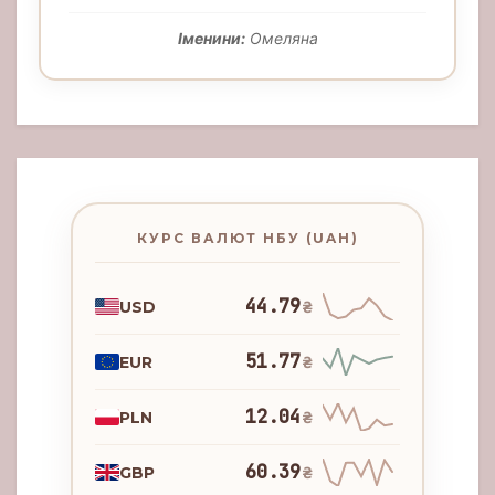
Іменини:
Омеляна
КУРС ВАЛЮТ НБУ (UAH)
44.79
USD
₴
51.77
EUR
₴
12.04
PLN
₴
60.39
GBP
₴