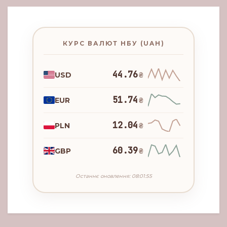
КУРС ВАЛЮТ НБУ (UAH)
44.76
USD
₴
51.74
EUR
₴
12.04
PLN
₴
60.39
GBP
₴
Останнє оновлення: 08:01:55