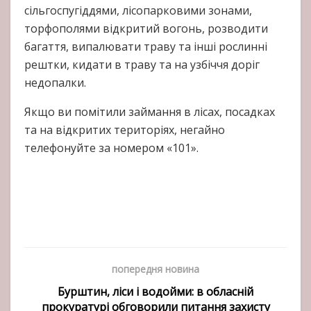
сільгоспугіддями, лісопарковими зонами,
торфополями відкритий вогонь, розводити
багаття, випалювати траву та інші рослинні
рештки, кидати в траву та на узбіччя доріг
недопалки.
Якщо ви помітили займання в лісах, посадках
та на відкритих територіях, негайно
телефонуйте за номером «101».
попередня новина
Бурштин, ліси і водойми: в обласній
прокуратурі обговорили питання захисту