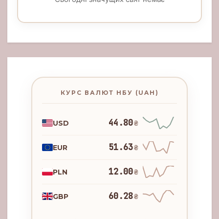
КУРС ВАЛЮТ НБУ (UAH)
44.80
USD
₴
51.63
EUR
₴
12.00
PLN
₴
60.28
GBP
₴