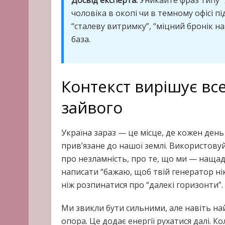
чоловіка в окопі чи в темному офісі п
“сталеву витримку”, “міцний бронік на
база.
Контекст вирішує все
зайвого
Україна зараз — це місце, де кожен день
прив’язане до нашої землі. Використовуй
про незламність, про те, що ми — нащад
написати “бажаю, щоб твій генератор ніко
ніж розпинатися про “далекі горизонти”.
Ми звикли бути сильними, але навіть н
опора. Це додає енергії рухатися далі. Ко