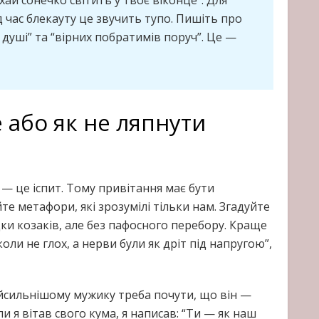
ід час блекауту це звучить тупо. Пишіть про
 душі” та “вірних побратимів поруч”. Це —
 або як не ляпнути
 — це іспит. Тому привітання має бути
те метафори, які зрозумілі тільки нам. Згадуйте
ки козаків, але без пафосного перебору. Краще
ли не глох, а нерви були як дріт під напругою”,
айсильнішому мужику треба почути, що він —
ли я вітав свого кума, я написав: “Ти — як наш