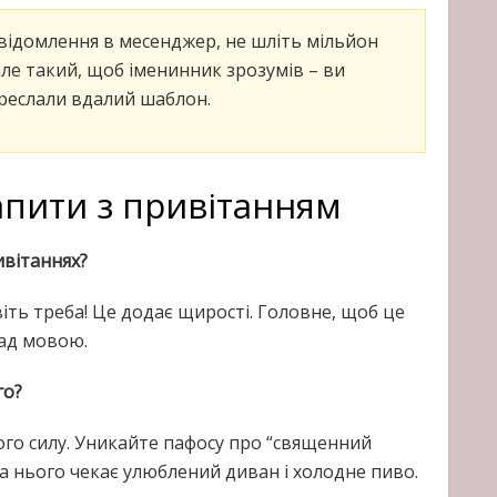
ідомлення в месенджер, не шліть мільйон
але такий, щоб іменинник зрозумів – ви
ереслали вдалий шаблон.
апити з привітанням
вітаннях?
віть треба! Це додає щирості. Головне, щоб це
над мовою.
го?
 його силу. Уникайте пафосу про “священний
а нього чекає улюблений диван і холодне пиво.