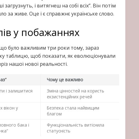
загрузнуть, і витягнеш на собі всіх”. Він потім
ло за живе. Оце і є справжнє українське слово.
ів у побажаннях
е, що було важливим три роки тому, зараз
ику таблицю, щоб показати, як еволюціонували
різ нашої нової реальності.
аз”
Чому це важливо
ти і залишитися
Зміна цінностей на користь
екзистенційних речей
х вікон у
Безпека стала найвищим
благом
повного бака і
Функціональність витіснила
нка”
статусність