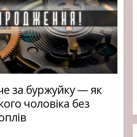
че за буржуйку — як
кого чоловіка без
оплів