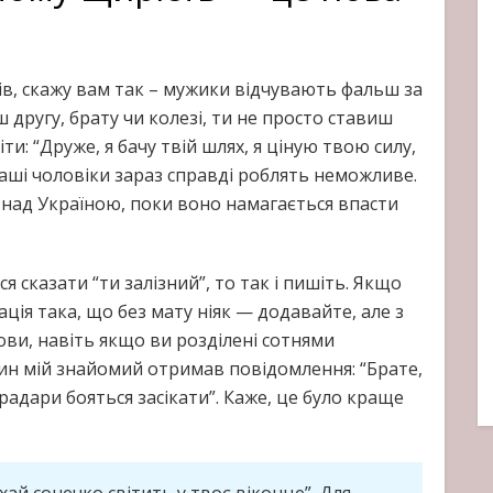
ів, скажу вам так – мужики відчувають фальш за
 другу, брату чи колезі, ти не просто ставиш
ти: “Друже, я бачу твій шлях, я ціную твою силу,
 наші чоловіки зараз справді роблять неможливе.
 над Україною, поки воно намагається впасти
 сказати “ти залізний”, то так і пишіть. Якщо
ація така, що без мату ніяк — додавайте, але з
ви, навіть якщо ви розділені сотнями
дин мій знайомий отримав повідомлення: “Брате,
 радари бояться засікати”. Каже, це було краще
ай сонечко світить у твоє віконце”. Для