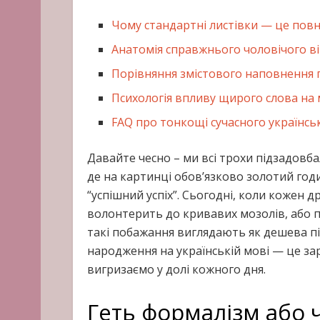
Чому стандартні листівки — це пов
Анатомія справжнього чоловічого в
Порівняння змістового наповнення п
Психологія впливу щирого слова на
FAQ про тонкощі сучасного українсь
Давайте чесно – ми всі трохи підзадовба
де на картинці обов’язково золотий годи
“успішний успіх”. Сьогодні, коли кожен д
волонтерить до кривавих мозолів, або пр
такі побажання виглядають як дешева пі
народження на українській мові — це зар
вигризаємо у долі кожного дня.
Геть формалізм або 