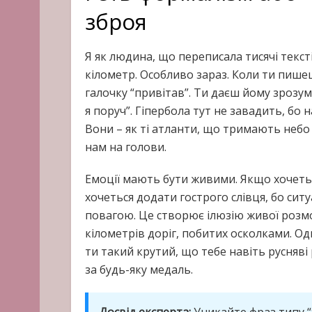
зброя
Я як людина, що переписала тисячі текст
кілометр. Особливо зараз. Коли ти пишеш
галочку “привітав”. Ти даєш йому зрозумі
я поруч”. Гіпербола тут не завадить, бо
Вони – як ті атланти, що тримають небо
нам на голови.
Емоції мають бути живими. Якщо хочеться
хочеться додати гострого слівця, бо ситу
повагою. Це створює ілюзію живої розмо
кілометрів доріг, побитих осколками. О
ти такий крутий, що тебе навіть русняві
за будь-яку медаль.
Досвід експерта:
Уникайте фраз типу “х