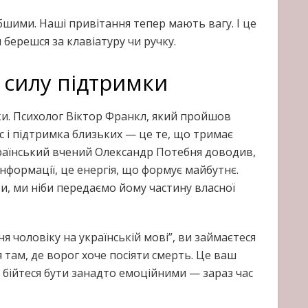
бшими. Наші привітання тепер мають вагу. І це
 берешся за клавіатуру чи ручку.
 силу підтримки
ки. Психолог Віктор Франкл, який пройшов
с і підтримка близьких — це те, що тримає
країнський вчений Олександр Потебня доводив,
інформації, це енергія, що формує майбутнє.
, ми ніби передаємо йому частину власної
 чоловіку на українській мові”, ви займаєтеся
 там, де ворог хоче посіяти смерть. Це ваш
е бійтеся бути занадто емоційними — зараз час