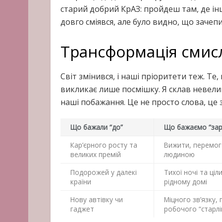
старий добрий КрАЗ: пройдеш там, де інші 
довго сміявся, але було видно, що зачепи
Трансформація смисл
Світ змінився, і наші пріоритети теж. Т
викликає лише посмішку. Я склав невел
наші побажання. Це не просто слова, це з
Що бажали “до”
Що бажаємо “зар
Кар’єрного росту та
Вижити, перемог
великих премій
людиною
Подорожей у далекі
Тихої ночі та ціли
країни
рідному домі
Нову автівку чи
Міцного зв’язку, 
гаджет
робочого “старлі