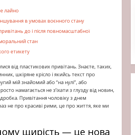
не лайно
іншування в умовах воєнного стану
ривітань до і після повномасштабної
 моральний стан
кого етикету
лися від пластикових привітань. Знаєте, таких,
нник, шкіряне крісло і якийсь текст про
ругий мій знайомий або “на нулі”, або
осто намагається не з’їхати з глузду від новин,
дробка. Привітання чоловіку з днем
аз не про красиві рими, це про життя, яке ми
чому щирість — це нова