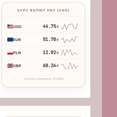
КУРС ВАЛЮТ НБУ (UAH)
44.75
USD
₴
51.70
EUR
₴
12.02
PLN
₴
60.26
GBP
₴
Останнє оновлення: 10:49:50