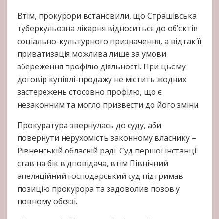
Втім, прокурори встановили, що Страшівська
туберкульозна лікарня відноситься до об’єктів
соціально-культурного призначення, а відтак її
приватизація можлива лише за умови
збереження профілю діяльності. При цьому
договір купівлі-продажу не містить жодних
застережень стосовно профілю, що є
незаконним та могло призвести до його зміни.
Прокуратура звернулась до суду, аби
повернути нерухомість законному власнику –
Рівненській обласній раді. Суд першої інстанції
став на бік відповідача, втім Північний
апеляційний господарський суд підтримав
позицію прокурора та задоволив позов у
повному обсязі.