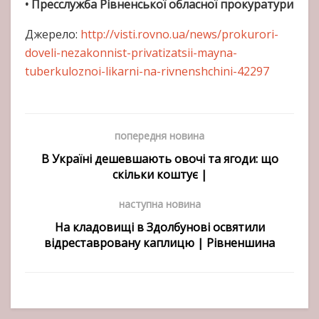
• Пресслужба Рівненської обласної прокуратури
Джерело:
http://visti.rovno.ua/news/prokurori-
doveli-nezakonnist-privatizatsii-mayna-
tuberkuloznoi-likarni-na-rivnenshchini-42297
попередня новина
В Україні дешевшають овочі та ягоди: що
скільки коштує |
наступна новина
На кладовищі в Здолбунові освятили
відреставровану каплицю | Рівненшина