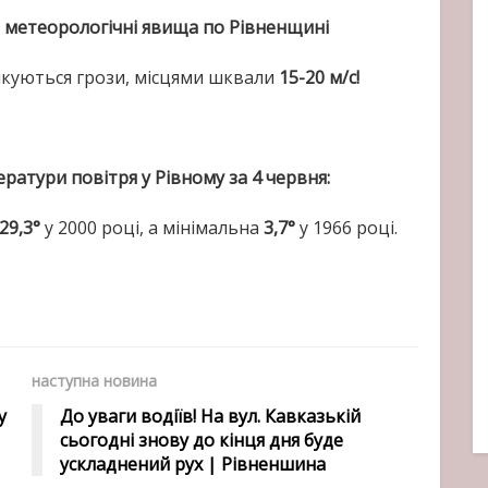
 метеорологічні явища по Рівненщині
очікуються грози, місцями шквали
15-20 м/с!
атури повітря у Рівному за 4 червня:
29,3°
у 2000 році, а мінімальна
3,7°
у 1966 році.
наступна новина
у
До уваги водіїв! На вул. Кавказькій
сьогодні знову до кінця дня буде
ускладнений рух | Рівненшина