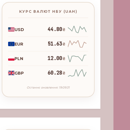
КУРС ВАЛЮТ НБУ (UAH)
44.80
USD
₴
51.63
EUR
₴
12.00
PLN
₴
60.28
GBP
₴
Останнє оновлення: 19:09:31