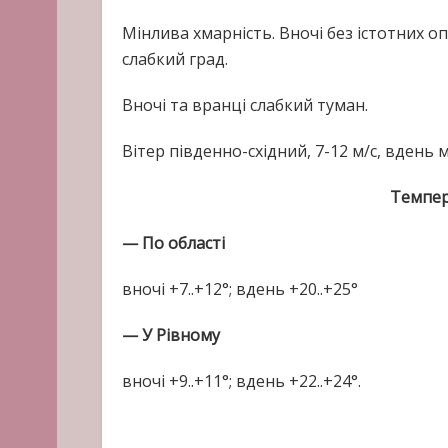
Мінлива хмарність. Вночі без істотних о
слабкий град.
Вночі та вранці слабкий туман.
Вітер південно-східний, 7-12 м/с, вдень 
Темпер
— По області
вночі +7..+12°; вдень +20..+25°
— У Рівному
вночі +9..+11°; вдень +22..+24°.