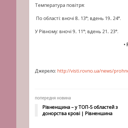
Температура повітря:
По області: вночі 8.. 13°; вдень 19.. 24°.
У Рівному: вночі 9.. 11°; вдень 21.. 23°.
• 
Джерело:
http://visti.rovno.ua/news/proh
попередня новина
Рівненщина – у ТОП-5 областей з
донорства крові | Рівненшина