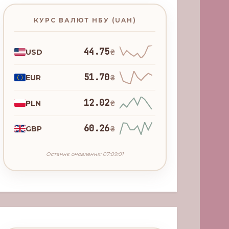
КУРС ВАЛЮТ НБУ (UAH)
44.75
USD
₴
51.70
EUR
₴
12.02
PLN
₴
60.26
GBP
₴
Останнє оновлення: 07:09:01