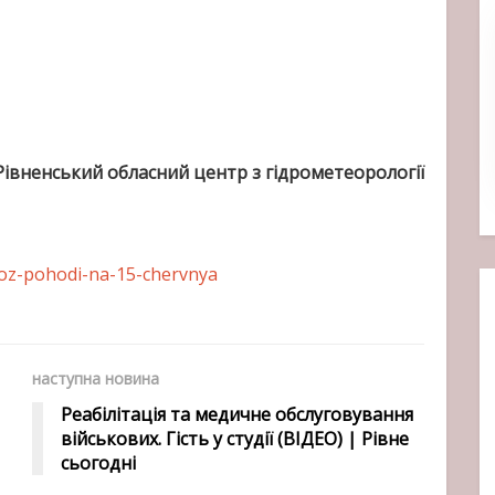
Р
івненський обласний центр з гідрометеорології
noz-pohodi-na-15-chervnya
наступна новина
Реабілітація та медичне обслуговування
військових. Гість у студії (ВІДЕО) | Рівне
сьогодні