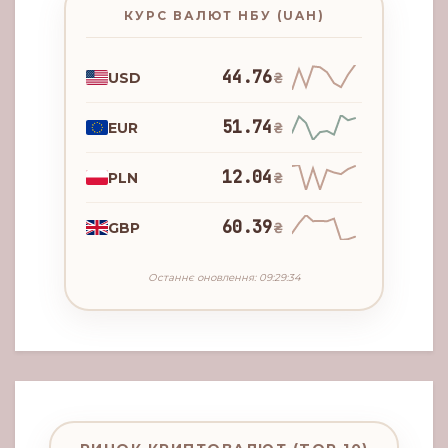
КУРС ВАЛЮТ НБУ (UAH)
44.76
USD
₴
51.74
EUR
₴
12.04
PLN
₴
60.39
GBP
₴
Останнє оновлення: 09:29:34