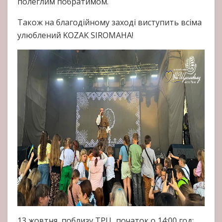
полеглим побратимом.
Також на благодійному заході виступить всіма
улюблений KOZAK SIROMAHA!
13 жовтня, поблизу ТРЦ, початок о 14:00 год: