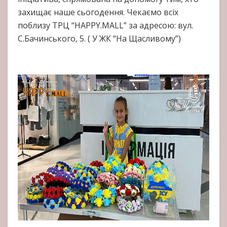
захищає наше сьогодення. Чекаємо всіх
поблизу ТРЦ “HAPPY.MALL” за адресою: вул.
С.Бачинського, 5. ( У ЖК “На Щасливому”)