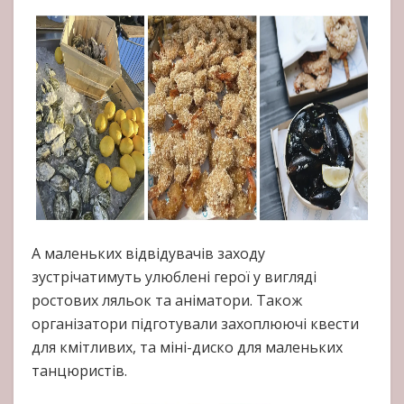
А маленьких відвідувачів заходу
зустрічатимуть улюблені герої у вигляді
ростових ляльок та аніматори. Також
організатори підготували захоплюючі квести
для кмітливих, та міні-диско для маленьких
танцюристів.