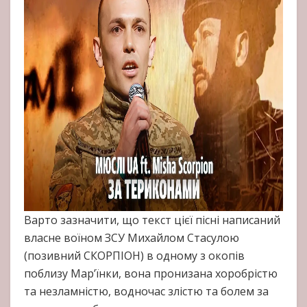
Варто зазначити, що текст цієї пісні написаний
власне воїном ЗСУ Михайлом Стасулою
(позивний СКОРПІОН) в одному з окопів
поблизу Мар’їнки, вона пронизана хоробрістю
та незламністю, водночас злістю та болем за