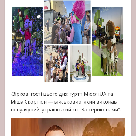
-Зіркові гості цього дня: гуртт Мюслі.UA та
Міша Скорпіон — військовий, який виконав
популярний, український хіт “За териконами”.