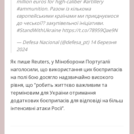
million euros for high-caliber #artillery
#ammunition. Разом із кількома
європейськими країнами ми приєднуємося
до чеської?? закупівельної ініціативи.
#StandWithUkraine https://t.co/78959Qae9N
— Defesa Nacional (@defesa_pt) 14 березня
2024
Як пише Reuters, у Міноборони Португалії
наголосили, що використання цих боєприпасів
на полі бою досягло надзвичайно високого
рівня, що “робить життєво важливим та
терміновим для України отримання
додаткових боєприпасів для відповіді на більш
інтенсивні атаки Росії”.