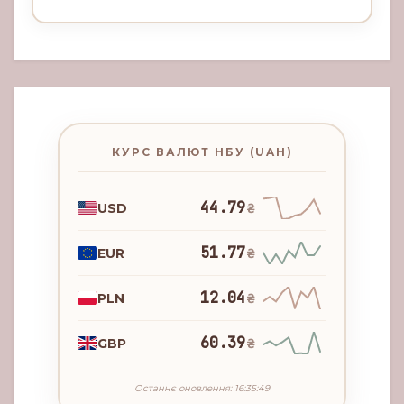
КУРС ВАЛЮТ НБУ (UAH)
44.79
USD
₴
51.77
EUR
₴
12.04
PLN
₴
60.39
GBP
₴
Останнє оновлення: 16:35:49