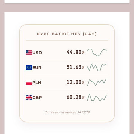
КУРС ВАЛЮТ НБУ (UAH)
44.80
USD
₴
51.63
EUR
₴
12.00
PLN
₴
60.28
GBP
₴
Останнє оновлення: 14:27:28