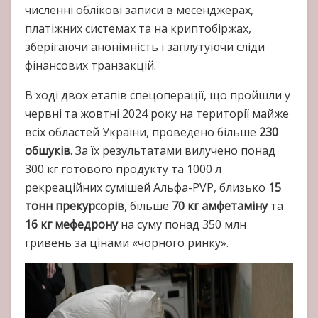
численні облікові записи в месенджерах,
платіжних системах та на криптобіржах,
зберігаючи анонімність і заплутуючи сліди
фінансових транзакцій.
В ході двох етапів спецоперації, що пройшли у
червні та жовтні 2024 року на території майже
всіх областей України, проведено більше
230
обшуків
. За їх результатами вилучено понад
300 кг готового продукту та 1000 л
рекреаційних сумішей Альфа-PVP, близько
15
тонн прекурсорів
, більше
70 кг амфетаміну
та
16 кг мефедрону
на суму понад 350 млн
гривень за цінами «чорного ринку».