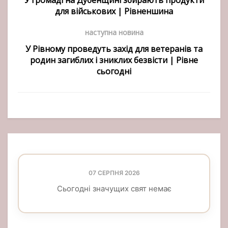
У громаді на Дубенщині збирають продукти
для військових | Рівненшина
наступна новина
У Рівному проведуть захід для ветеранів та
родин загиблих і зниклих безвісти | Рівне
сьогодні
07 СЕРПНЯ 2026
Сьогодні значущих свят немає